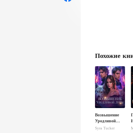
Похожие кн
Возвышение
Уродливой
Луны
Syra Tucker