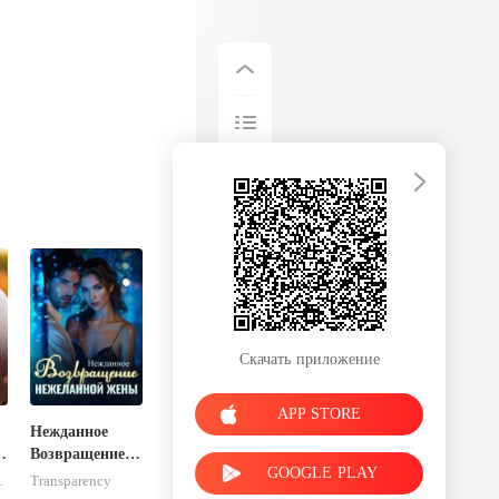
Скачать приложение
APP STORE
Нежданное
ь
Возвращение
GOOGLE PLAY
Нежеланной
ader
Transparency
Жены