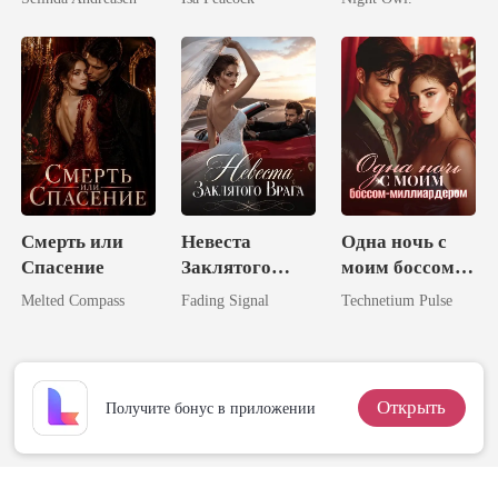
Избранная
Жена
королём
Луна короля
Господина
ликанов
Власова
Смерть или
Невеста
Одна ночь с
Спасение
Заклятого
моим боссом-
Врага
миллиардером
Melted Compass
Fading Signal
Technetium Pulse
Открыть
Получите бонус в приложении