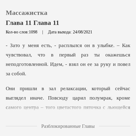
Массажистка
Глава 11 Глава 11
Кол-во слов:1098
|
Дата выхода: 24/08/2021
0
чувствовал, что в первый раз ты окажешься
Пополнить
неподгото
История чтения
Выйти
юду царил полумрак, кроме
самого центра – того цветастого пяточк
Скачать приложение
Разблокированные Главы