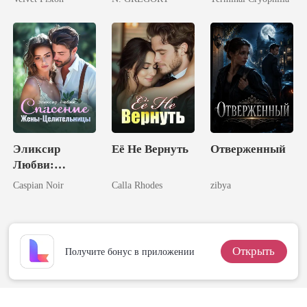
месть тайной
ая королю
наследницы
ликанов
Эликсир
Её Не Вернуть
Отверженный
Любви:
Спасение
Caspian Noir
Calla Rhodes
zibya
Жены-
Целительницы
Открыть
Получите бонус в приложении