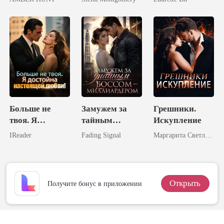
подруги
королева.
Больше не
Замужем за
Грешники.
твоя. Я
тайным
Искупление
достойна
боссом-
IReader
Fading Signal
Маргарита Светлова
настоящей
миллиардером
любви!
Открыть
Получите бонус в приложении