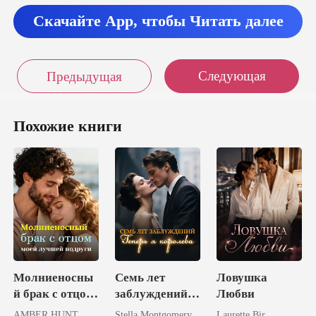
то винить. Он с пер
Скачайте App, чтобы Читать далее
Следующая
Предыдущая
Похожие книги
Молниеносны
Семь лет
Ловушка
й брак с отцом
заблуждений.
Любви
моей лучшей
Теперь я
AMBER HUNT
Stella Montgomery
Laurette Bir