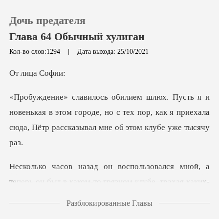
Дочь предателя
Глава 64 Обычный хулиган
Кол-во слов:1294
|
Дата выхода: 25/10/2021
0
ица
Пополнить
нькая в этом городе, но с тех пор, как я приехала
сю
История чтения
Выйти
лся мной, а
теперь он был в каком-то
Скачать приложение
Разблокированные Главы