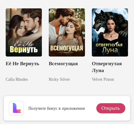
миллиардного
обрела
состояния!
шестерых
мужей
Её Не Вернуть
Всемогущая
Отвергнутая
Луна
Calla Rhodes
Ricky Silver
Velvet Piston
Открыть
Получите бонус в приложении