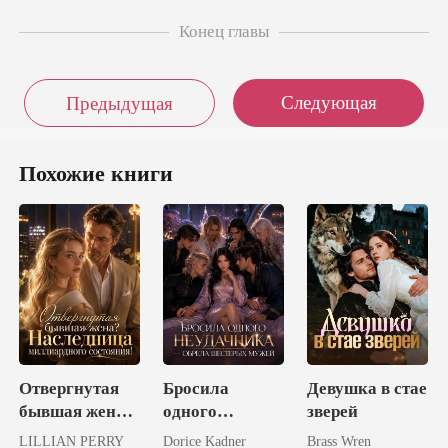
Конец главы
Следующая
Предыдущая
Похожие книги
Отвергнутая
Бросила
Девушка в стае
бывшая жена?
одного
зверей
Наследница
неудачника -
LILLIAN PERRY
Dorice Kadner
Brass Wren