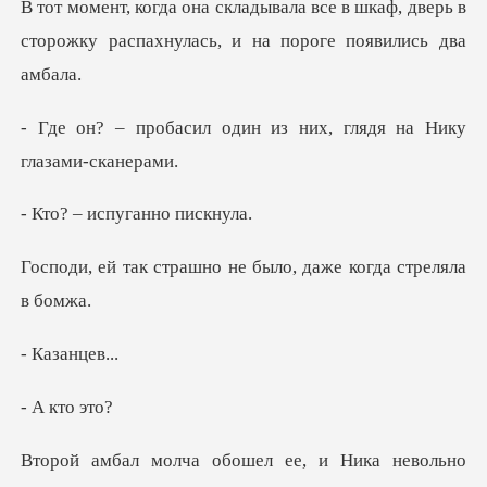
е в шкаф, дверь в
сторожку распахнула
дин из них, глядя на Н
испуганно
шно не было, даже ко
занц
кто