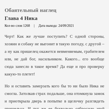
Обаятельный наглец
Глава 4 Ника
Кол-во слов:1268
|
Дата выхода: 24/09/2021
0
с другой –
Пополнить
а ну как пришелец окажется невменяемым, грабителем
или, не дай бог, насильник
История чтения
Выйти
Скачать приложение
риоткрыла дверь в попытке в щелочку разглядеть
пришельца. И тут же ее буквально отбросило этой