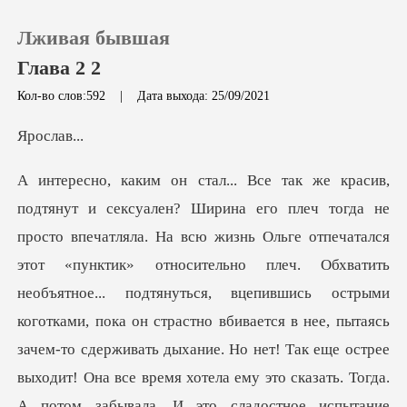
Лживая бывшая
Глава 2 2
Кол-во слов:592
|
Дата выхода: 25/09/2021
0
сла
Пополнить
История чтения
Выйти
стрыми
коготками, пока он страстно вбивается в нее, пытаясь
Скачать приложение
зачем-то сдерживать дыхание. Но нет! Так еще острее
выходит! Она все время хотела ему это сказать. Тогда.
А потом забывала. И это сладостное испытание