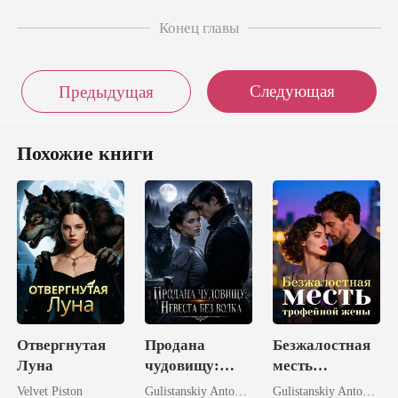
Конец главы
Следующая
Предыдущая
Похожие книги
Отвергнутая
Продана
Безжалостная
Луна
чудовищу:
месть
Невеста без
трофейной
Velvet Piston
Gulistanskiy Antonova
Gulistanskiy Antonova