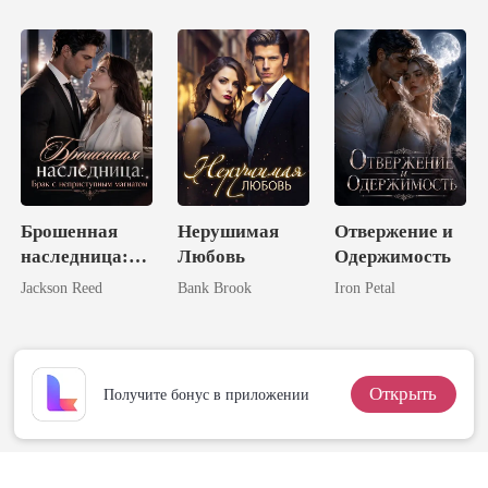
волка
жены
Брошенная
Нерушимая
Отвержение и
наследница:
Любовь
Одержимость
Брак с
Jackson Reed
Bank Brook
Iron Petal
неприступным
магнатом
Открыть
Получите бонус в приложении