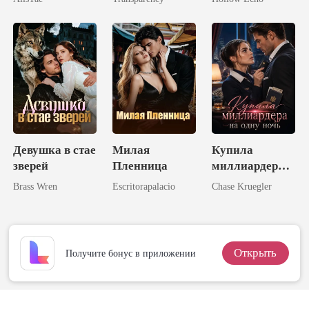
Жены
Девушка в стае
Милая
Купила
зверей
Пленница
миллиардера
на одну ночь
Brass Wren
Escritorapalacio
Chase Kruegler
Открыть
Получите бонус в приложении