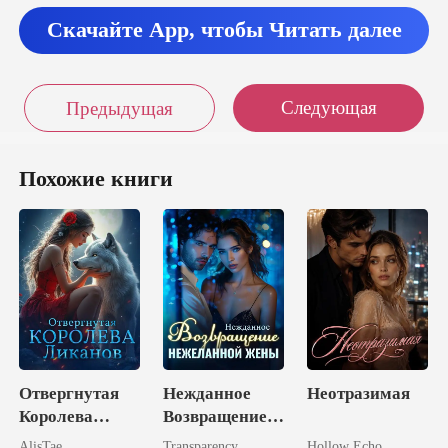
Скачайте App, чтобы Читать далее
Следующая
Предыдущая
Похожие книги
Отвергнутая
Нежданное
Неотразимая
Королева
Возвращение
Ликанов
Нежеланной
AlisTae
Transparency
Hollow Echo