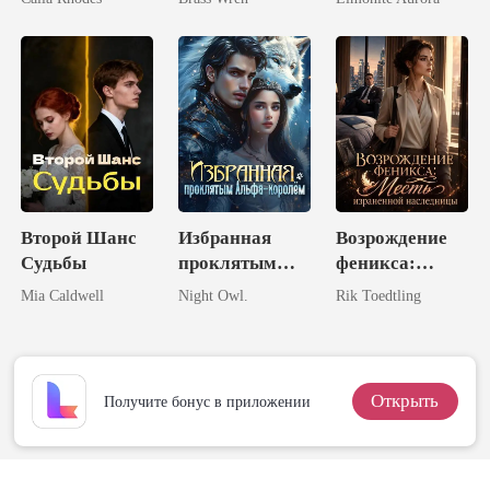
возвращение
гениальной
королевы
Второй Шанс
Избранная
Возрождение
Судьбы
проклятым
феникса:
Альфа-
Месть
Mia Caldwell
Night Owl.
Rik Toedtling
королём
израненной
наследницы
Открыть
Получите бонус в приложении