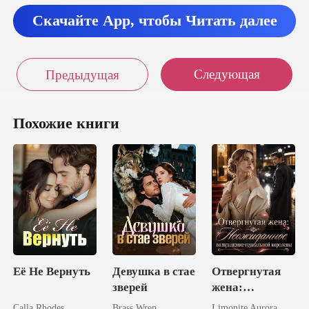
Скачайте App, чтобы Читать далее
Следующая
Предыдущая
Похожие книги
Её Не Вернуть
Девушка в стае
Отвергнутая
зверей
жена:
Неожиданное
Calla Rhodes
Brass Wren
Limonite Aurora