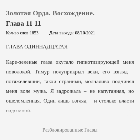
Золотая Орда. Восхождение.
Глава 11 11
Кол-во слов:1853
|
Дата выхода: 08/10/2021
0
ОДИННА
Пополнить
го взгляд –
потяжелевший, такой странный, молчаливо подчинял
История чтения
меня воле мужа. Я задро
Выйти
Скачать приложение
, - раздался бархатистый
Разблокированные Главы