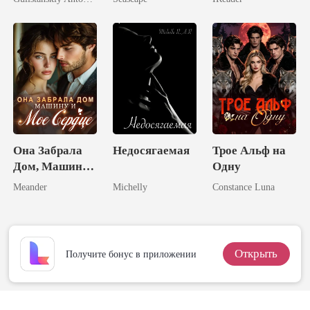
волка
Месть
Она Забрала
Недосягаемая
Трое Альф на
Дом, Машину
Одну
и Мое Сердце
Meander
Michelly
Constance Luna
Открыть
Получите бонус в приложении