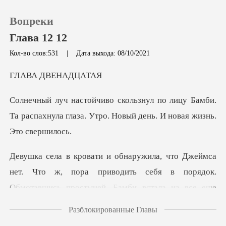
Вопреки
Глава 12 12
Кол-во слов:531
|
Дата выхода: 08/10/2021
0
ДВЕН
ицу Бамби.
Пополнить
Та распахнула глаза. Утро. Н
История чтения
Выйти
одить себя в порядок.
Обмотавшись простыней, Бамби встала на все еще
Скачать приложение
с
Разблокированные Главы