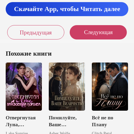
Скачайте App, чтобы Читать далее
Следующая
Предыдущая
Похожие книги
Отвергнутая
Помилуйте,
Всё не по
Луна,
Ваше
Плану
присвоенная
Величество
Lake Sunrise
Asher Wolfe
Glitch Petal