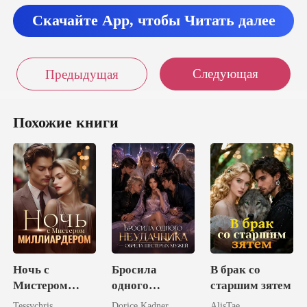
Скачайте App, чтобы Читать далее
Следующая
Предыдущая
Похожие книги
Ночь с
Бросила
В брак со
Мистером
одного
старшим зятем
Миллиардером
неудачника -
Tessychris
Dorice Kadner
AlisTae