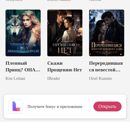
обрела
шестерых
мужей
Пленный
Скажи
Переродившая
Принц? ОНА –
Прощению Нет
ся невестой
Любимица
проклятого
Kiss Leilani
IReader
Oriel Kuzmin
Короля!
альфы
Открыть
Получите бонус в приложении