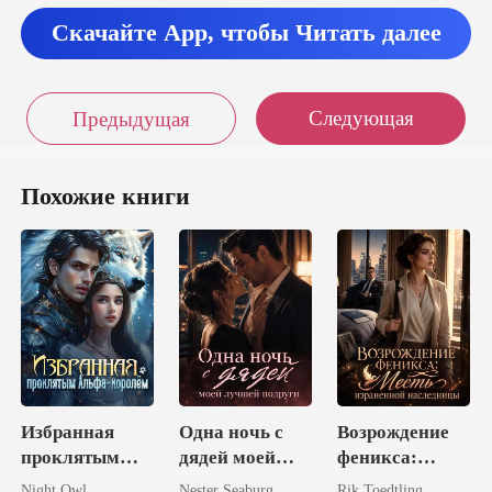
то винить. Он с пер
Скачайте App, чтобы Читать далее
Следующая
Предыдущая
Похожие книги
Избранная
Одна ночь с
Возрождение
проклятым
дядей моей
феникса:
Альфа-
лучшей
Месть
Night Owl.
Nester Seaburg
Rik Toedtling