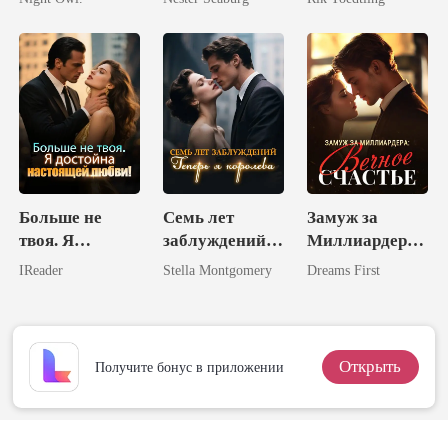
королём
подруги
израненной
наследницы
Больше не
Семь лет
Замуж за
твоя. Я
заблуждений.
Миллиардера:
достойна
Теперь я
Вечное
IReader
Stella Montgomery
Dreams First
настоящей
королева.
Счастье
любви!
Открыть
Получите бонус в приложении