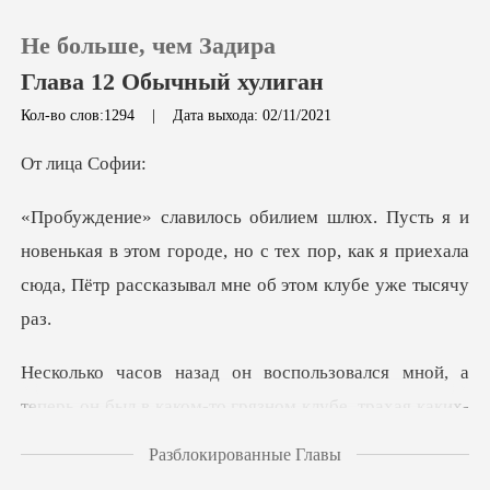
Не больше, чем Задира
Глава 12 Обычный хулиган
Кол-во слов:1294
|
Дата выхода: 02/11/2021
0
ица
Пополнить
нькая в этом городе, но с тех пор, как я приехала
сю
История чтения
Выйти
лся мной, а
теперь он был в каком-то
Скачать приложение
Разблокированные Главы