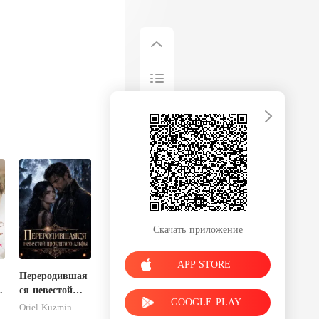
Скачать приложение
APP STORE
Переродившая
ся невестой
GOOGLE PLAY
проклятого
Oriel Kuzmin
й
альфы