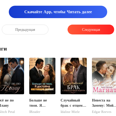
ер
Скачайте App, чтобы Читать далее
е. Предупреждать равху о пос
Предыдущая
Следующая
иги
сё не по
Больше не
Случайный
Невеста на
Плану
твоя. Я
брак с отцом
Замену: Мой
достойна
лучшей
Муж –
litch Petal
IReader
Idaline Miele
Edgar Reeves
настоящей
подруги
Таинственны