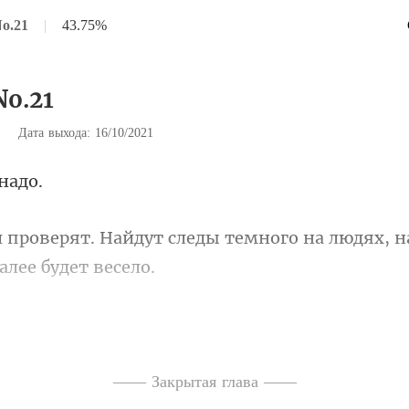
No.21
|
43.75%
No.21
|
Дата выхода: 16/10/2021
ды темного на людях, 
о обняла некроманта
и крыл
—— Закрытая глава ——