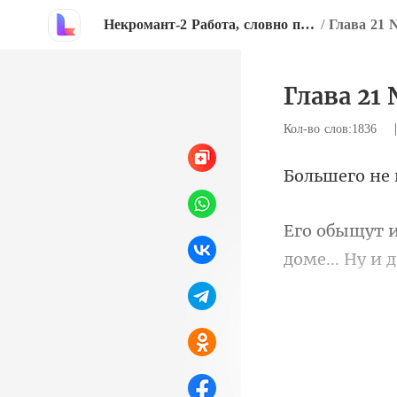
Некромант-2 Работа, словно праздник
/
Глава 21 
Глава 21 
Кол-во слов:1836
его н
прохладным