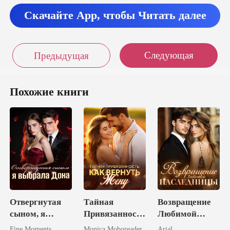
Скачайте App, чтобы Читать далее
Следующая
Предыдущая
Похожие книги
Отвергнутая
Тайная
Возвращение
сыном, я
Привязанность
Любимой
выбрала Дона
: Как Вернуть
Наследницы
Fine Moments
Monica Moboreader
Arial