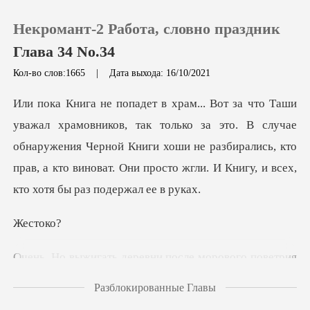
Некромант-2 Работа, словно праздник
Глава 34 No.34
Кол-во слов:1665
|
Дата выхода: 16/10/2021
0
ко за это. В случае
Пополнить
обнаружения Черной Книги хоши не разбирались, кто
прав, а кт
История чтения
Выйти
ст
е морового поветрия
Скачать приложение
тоже жесток
Разблокированные Главы