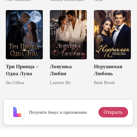
Жену
Три Принца –
Ловушка
Нерушимая
Одна Луна
Любви
Любовь
Ike Gilboa
Laurette Bir
Bank Brook
Открыть
Получите бонус в приложении