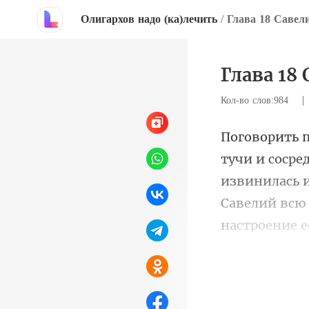
Олигархов надо (ка)лечить
/
Глава 18 Савел
Глава 18
Кол-во слов:984
извинилась и 
Савелий всю 