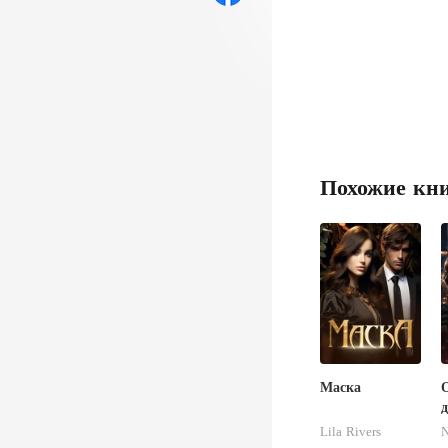
Похожие кн
Маска
О
д
Lila Rivers
N
п