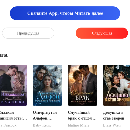
Скачайте App, чтобы Читать далее
Предыдущая
Следующая
иги
Сладкая
Отвергнутая
Случайный
Девушка в
ависимость:
Альфой,
брак с отцом
стае зверей
Избалованная
Желанная
лучшей
sa Peacock
Baby Kemo
Idaline Miele
Brass Wren
Жена
Ликаном
подруги