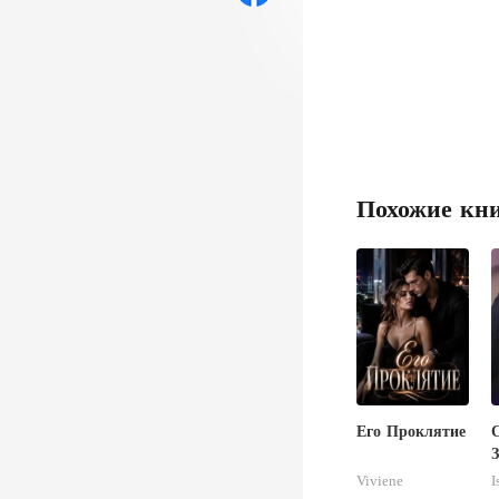
Похожие кн
Его Проклятие
З
Viviene
I