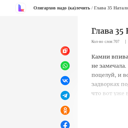
Олигархов надо (ка)лечить
/
Глава 35 Натал
Глава 35
Кол-во слов:707
поцелуй, и в
задворках п
Пе