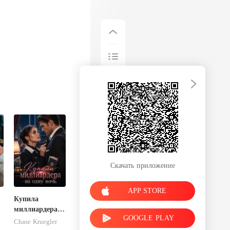
Скачать приложение
APP STORE
Купила
миллиардера
GOOGLE PLAY
на одну ночь
Chase Kruegler