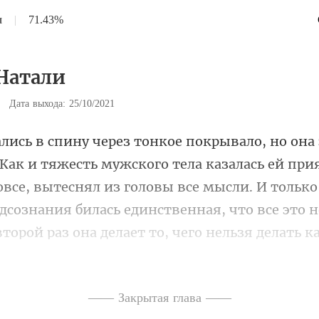
и
|
71.43%
 Натали
|
Дата выхода: 25/10/2021
сь ей при
овсе, вытеснял из головы все мысли. И только
одсознания би
—— Закрытая глава ——