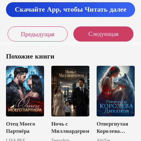
Скачайте App, чтобы Читать далее
Следующая
Предыдущая
Похожие книги
Отец Моего
Ночь с
Отвергнутая
Партнёра
Миллиардером
Королева
Ликанов
LISA BEE
Tessychris
AlisTae