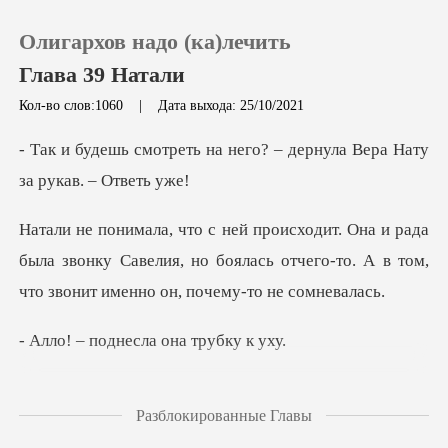
Олигархов надо (ка)лечить
Глава 39 Натали
Кол-во слов:1060
|
Дата выхода: 25/10/2021
0
а него? – дернула Вера На
Пополнить
да
была звонку Савелия, но боялась отчего-то. А в
История чтения
Выйти
днесла она т
Скачать приложение
ом проводе. Голос она
Разблокированные Главы
узнал