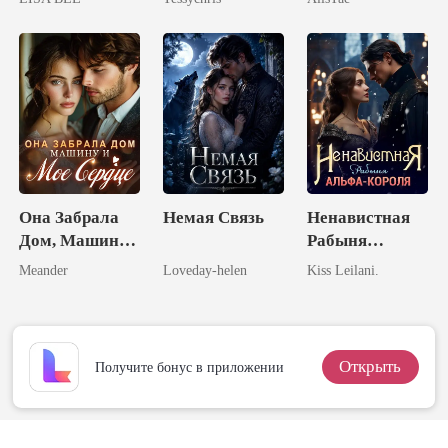
Она Забрала
Немая Связь
Ненавистная
Дом, Машину
Рабыня
и Мое Сердце
Альфа-Короля
Meander
Loveday-helen
Kiss Leilani.
Открыть
Получите бонус в приложении