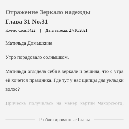
Отражение Зеркало надежды
Глава 31 No.31
Кол-во слов:3422
|
Дата выхода: 27/10/2021
0
да Дом
адовало
Пополнить
ила, что с утра
История чтения
ей хочется праздника.
Выйти
Скачать приложение
е между дамами с картин «Письмо» и
Разблокированные Главы
«Сфумато». Красивые волны