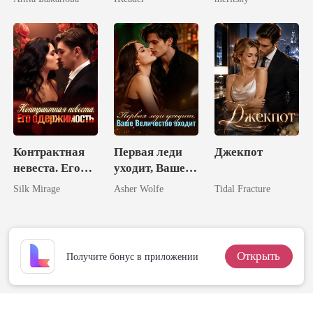
Контрактная
Первая леди
Джекпот
невеста. Его
уходит, Ваше
одержимость
Величество
Silk Mirage
Asher Wolfe
Tidal Fracture
входит
Открыть
Получите бонус в приложении