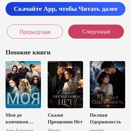
Скачайте App, чтобы Читать далее
Следующая
Предыдущая
Похожие книги
Моя до
Скажи
Полная
кончиков
Прощению Нет
Одержимость
пальцев
Анна Бажанова
IReader
meritsky