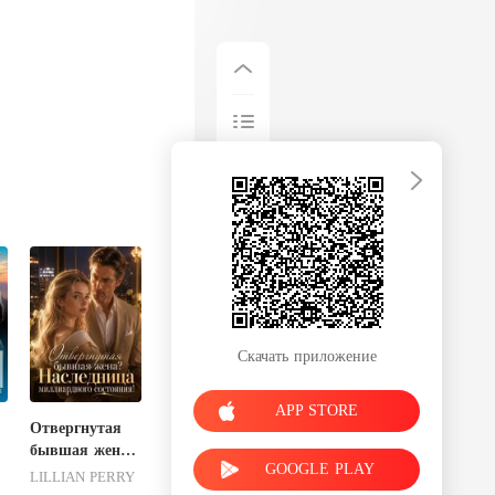
Скачать приложение
APP STORE
Отвергнутая
бывшая жена?
GOOGLE PLAY
Наследница
LILLIAN PERRY
миллиардного