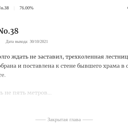
No.38
|
76.00%
No.38
|
Дата выхода: 30/10/2021
ая лестниц
брана и поставлен
ь не пят
ть же пер
ть. И уже гд
—— Закрытая глава ——