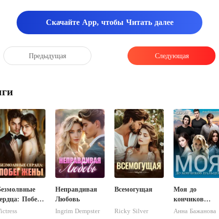
Скачайте App, чтобы Читать далее
Предыдущая
Следующая
иги
Безмолвные
Неправдивая
Всемогущая
Моя до
ердца: Побег
Любовь
кончиков
Жены
пальцев
ictress
Ingrim Dempster
Ricky Silver
Анна Бажанова