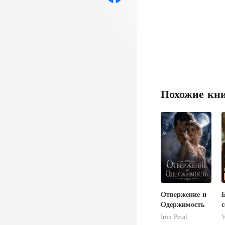
но, р
на а
Похожие кн
Отвержение и
Одержимость
с
Iron Petal
V