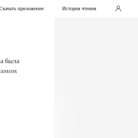
Скачать приложение
История чтения
а была
ед девушкой?