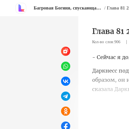
Багровая Богиня, спускающаяся во тьму желаний
/
Глава 81 2
Глава 81 
Кол-во слов:906
образом, он