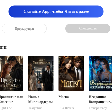
Скачайте App, чтобы Читать далее
Следующая
Предыдущая
иги
Проклятие или
Ночь с
Маска
Нежданное
Спасение
Миллиардером
Возвращение
Нежеланной
ight Owl.
Tessychris
Lila Rivers
Transparency
Жены