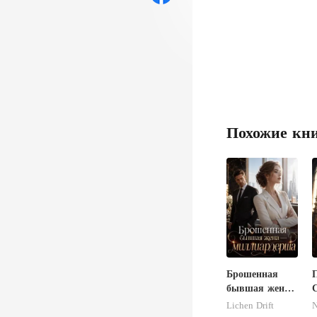
Похожие кн
Брошенная
бывшая жена -
миллиардерша
Lichen Drift
N