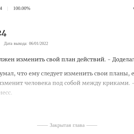
4
|
100.00%
24
|
Дата выхода: 06/01/2022
нить свой план действи
аны, 
 изменит человека под
гу нужно найти общий
рывные удары, шлепки
—— Закрытая глава ——