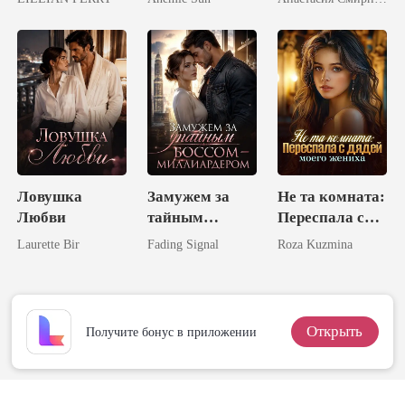
миллиардного
объятиях
состояния!
злейшего
врага
Ловушка
Замужем за
Не та комната:
Любви
тайным
Переспала с
боссом-
дядей моего
Laurette Bir
Fading Signal
Roza Kuzmina
миллиардером
жениха
Открыть
Получите бонус в приложении