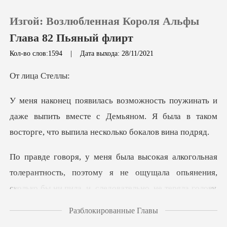
Изгой: Возлюбленная Короля Альфы
Глава 82 Пьяный флирт
Кол-во слов:1594
|
Дата выхода: 28/11/2021
0
ца Ст
Пополнить
даже выпить вместе с Демьяном. Я была в таком
в
История чтения
Выйти
сть, поэтому я не ощущала опьянения,
сколько бы ни пила, и,
Скачать приложение
Разблокированные Главы