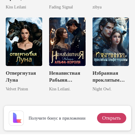
Любимица
боссом-
Kiss Leilani
Fading Signal
zibya
Короля!
миллиардером
Отвергнутая
Ненавистная
Избранная
Луна
Рабыня
проклятым
Альфа-Короля
Альфа-
Velvet Piston
Kiss Leilani.
Night Owl.
королём
Открыть
Получите бонус в приложении