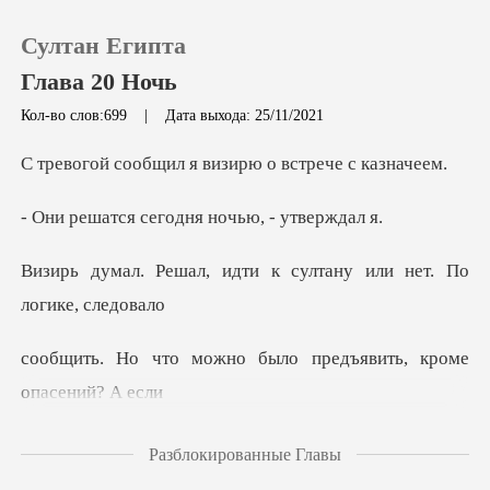
Султан Египта
Глава 20 Ночь
Кол-во слов:699
|
Дата выхода: 25/11/2021
0
ил я визирю о вс
ся сегодня ночь
Пополнить
, идти к султану или н
История чтения
Выйти
но было предъявить,
Скачать приложение
ловероятно, но все же
Разблокированные Главы