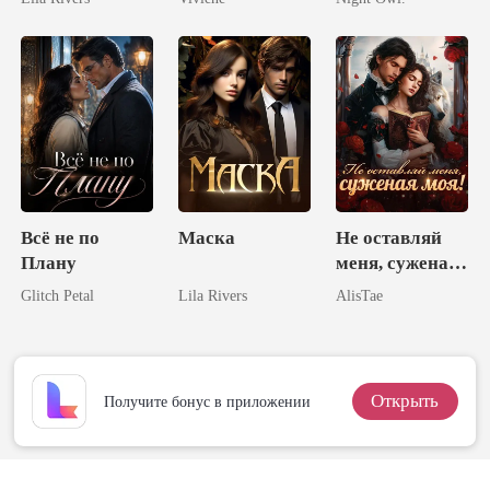
блистаю
(Эротический
королём
Роман
Миллиардера)
Всё не по
Маска
Не оставляй
Плану
меня, суженая
моя!
Glitch Petal
Lila Rivers
AlisTae
Открыть
Получите бонус в приложении