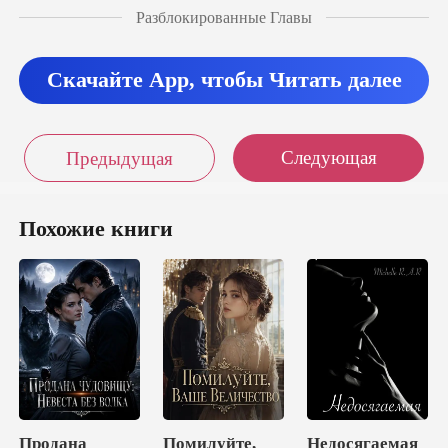
ицами и только ч
Разблокированные Главы
Скачайте App, чтобы Читать далее
Следующая
Предыдущая
Похожие книги
Продана
Помилуйте,
Недосягаемая