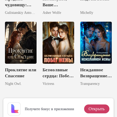
чудовищу:
Ваше
Невеста без
Величество
Gulistanskiy Antonova
Asher Wolfe
Michelly
волка
Проклятие или
Безмолвные
Нежданное
Спасение
сердца: Побег
Возвращение
Жены
Нежеланной
Night Owl.
Victress
Transparency
Жены
Открыть
Получите бонус в приложении