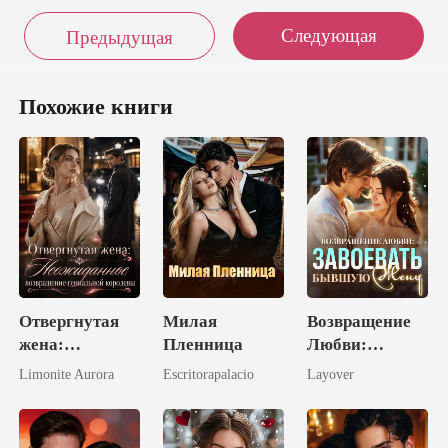
Следующая
Предыдущая
Похожие книги
Отвергнутая
Милая
Возвращение
жена:
Пленница
Любви:
Неожиданное
Завоевать
Limonite Aurora
Escritorapalacio
Layover
возвращение
Бывшую Жену
гениальной
королевы