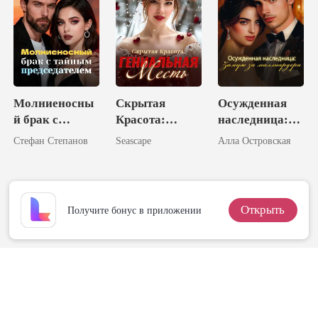
Молниеносны
Скрытая
Осужденная
й брак с
Красота:
наследница:
тайным
Гениальная
Замуж за
Стефан Степанов
Seascape
Алла Островская
председателем
Месть
миллиардера
Открыть
Получите бонус в приложении