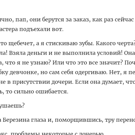
за заказ, как раз сейчас
на
, что я не узнаю? Или что это все значит? П
бку девчонке, но сам себя одергива
глаза и, поморщивши
проблемы некот