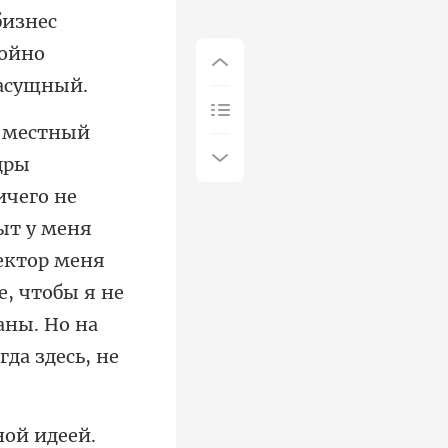
ыт у меня
ектор меня