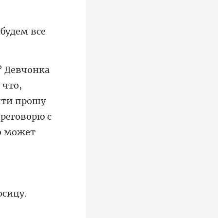
 будем все
 что,
очти прошу