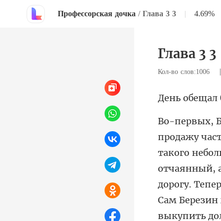
Профессорская дочка
/
Глава 3 3
|
4.69%
Глава 3 3
Кол-во слов:1006
щал 
дорогу. Тепе
Сам Березин 
выкупить до