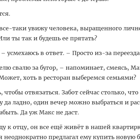
а, выращенного лич
ь в ответ. – Просто из-з
ает, смеясь, Ма
у да ладно, один вечер можно выбрать
тно предлагал ему купить новую 