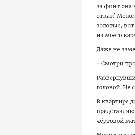
отказ? Может
головой. Не
дставляю.
чё