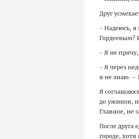
усмех
Гордее
я не знаю. –
до ужинов, н