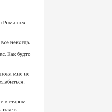
но Романом
кс. Как будто
ока мне не
ближе к