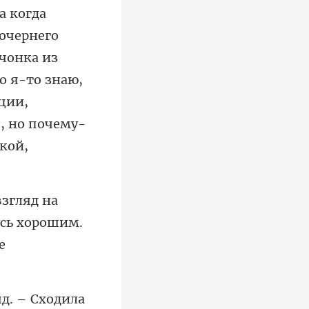
рнего
вчонка из
о я-то знаю,
усь хорошим.