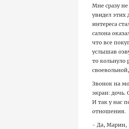
интереса ста
салона оказа
что все поку
н: дочь.