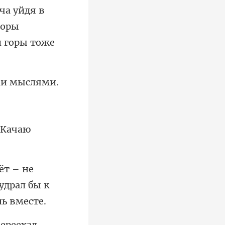
ча уйдя в
горы
 Качаю
удрал бы к