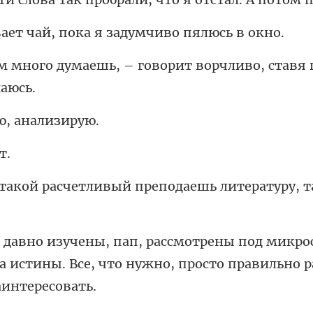
ай, пока я задумч
– говорит ворчливо, ставя 
ю, ана
етливый преподаешь лите
кро
 истины. Все, что нужно, прос