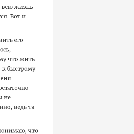
му что жить
, к быстрому
меня