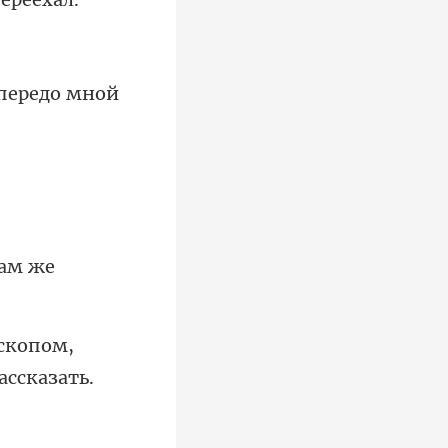
пе
скопом,