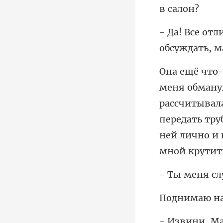
рассчитывала
передать тру
еня сл