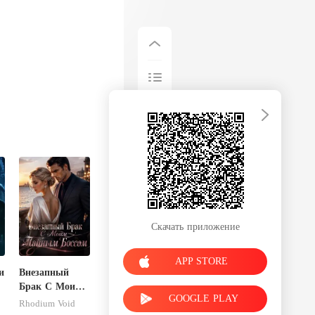
Скачать приложение
APP STORE
и
Внезапный
Брак С Моим
GOOGLE PLAY
Тайным
Rhodium Void
Боссом