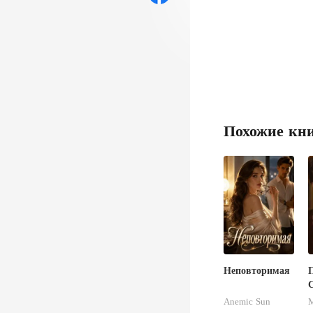
Похожие кн
Неповторимая
Anemic Sun
M