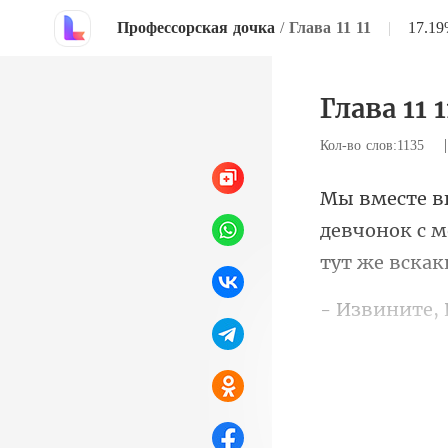
Профессорская дочка
/
Глава 11 11
|
17.1
Глава 11 1
Кол-во слов:1135
девчонок с м
яет
Горд