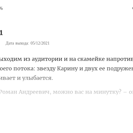
9%
1
|
Дата выхода: 05/12/2021
оего потока: звезду Карину и дву
ся, выставляя вперед грудь, я невольно слежу