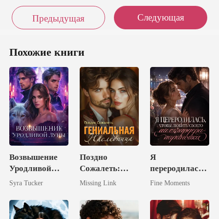
Следующая
Предыдущая
Похожие книги
Возвышение
Поздно
Я
Уродливой
Сожалеть:
переродилась,
Луны
Гениальная
чтобы любить
Syra Tucker
Missing Link
Fine Moments
Наследница
своего
миллиардера-
параноика