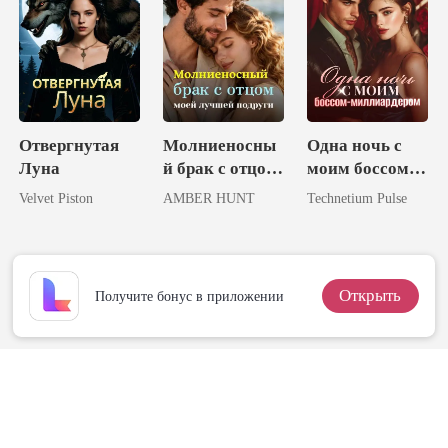
Отвергнутая
Молниеносны
Одна ночь с
Луна
й брак с отцом
моим боссом-
моей лучшей
миллиардером
Velvet Piston
AMBER HUNT
Technetium Pulse
подруги
Открыть
Получите бонус в приложении