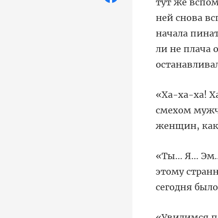
ней снова вс
начала пинат
смехом мужч
этому странн