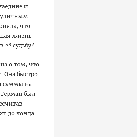
 наедине и
й суммы на
о Герман был