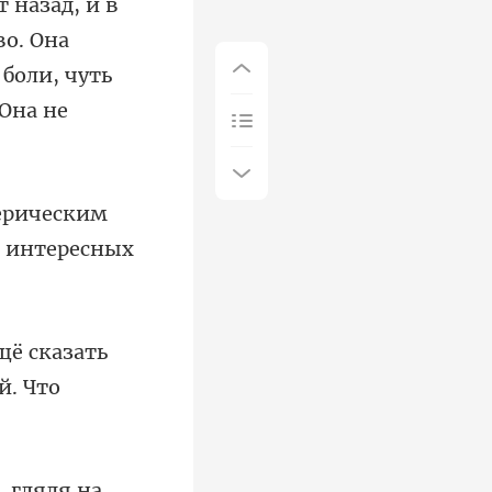
ад, и в
во. Она
 б
ерическим
щё сказать
ядя на