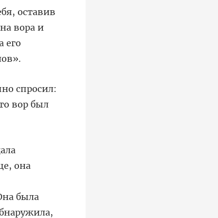
на вора и
просил:
Она была
обнаружила,