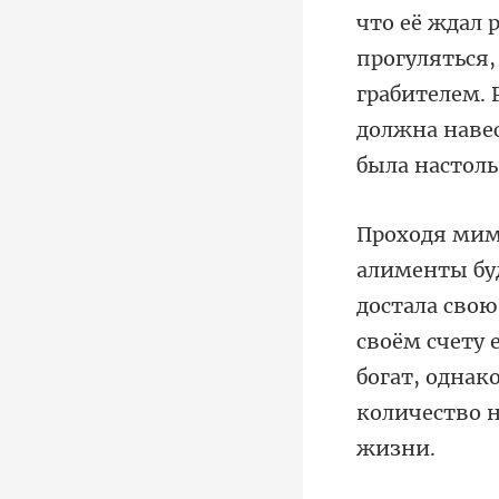
что её ждал 
прогуляться,
остала свою
своём счету 
б