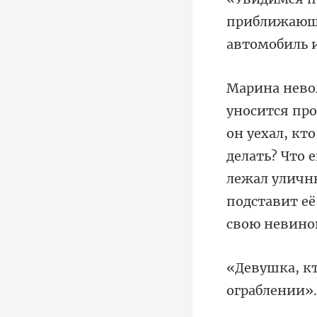
приближающу
ал, кт
делать? Что 
лежал уличн