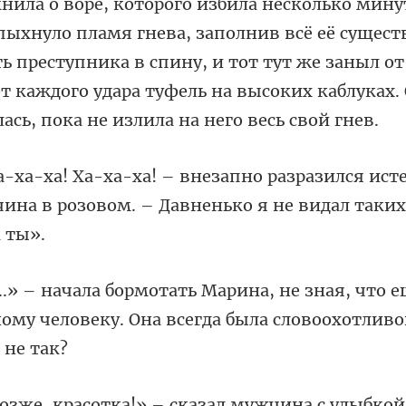
пыхнуло пламя гнева, заполнив всё её сущест
ь преступника в спину, и тот тут же заныл от
лся ист
ина в розовом. – Давн
ая, что е
ому человеку. Она в