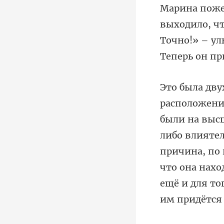
Точно!» – у
либо влияте
причина, по 
что она нахо