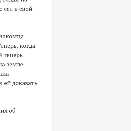
й теперь
на земле