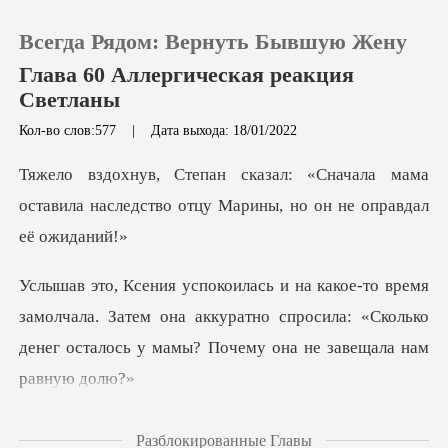
Всегда Рядом: Вернуть Бывшую Жену
Глава 60 Аллергическая реакция
Светланы
Кол-во слов:577
|
Дата выхода: 18/01/2022
0
чала мама
Пополнить
оставила наследство отцу М
История чтения
олчала. Затем она аккуратно спросила: «Сколько
Выйти
денег ос
Скачать приложение
твенные и зарубежные
Разблокированные Главы