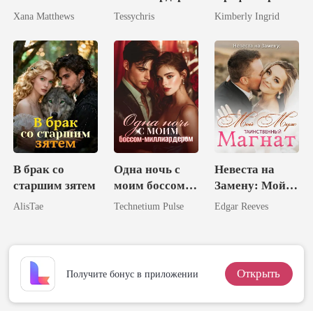
Xana Matthews
Tessychris
Kimberly Ingrid
В брак со
Одна ночь с
Невеста на
старшим зятем
моим боссом-
Замену: Мой
миллиардером
Муж –
AlisTae
Technetium Pulse
Edgar Reeves
Таинственный
Магнат
Открыть
Получите бонус в приложении