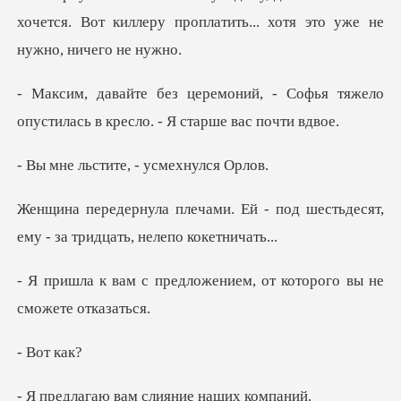
- Софья тяжело
опустилась в кре
тите, - усме
й - под шестьдесят,
ему - за т
ложением, от которого в
от
вам слияние