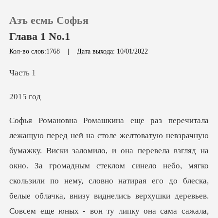
Азъ есмь Софья
Глава 1 No.1
Кол-во слов:1768
|
Дата выхода: 10/01/2022
0
ст
15
Пополнить
История чтения
она перевела взгляд на
Выйти
окно. За громадным стеклом синело небо, мягко
скользили по нему, словно натирая его до блеска,
Скачать приложение
бел