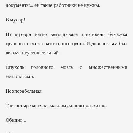
му
мажка
грязновато-желтовато-серого цвета.
мозга с множеств
рабел
яца, максимум
дно