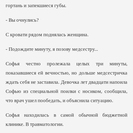
очн
ядом поднял
инуту, я позо
дсестричка
ждать себя не заставила. Девочка лет двадцати напоила
Софью из специа
ой обычной бюджетной
к