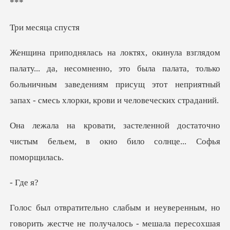
*
есяца
сомненно, это была палата, только
больничным заведениям присущ эт
й достаточно
чистым бельем, в окн
Гд
ным, но
говорить жестче не получалось - м