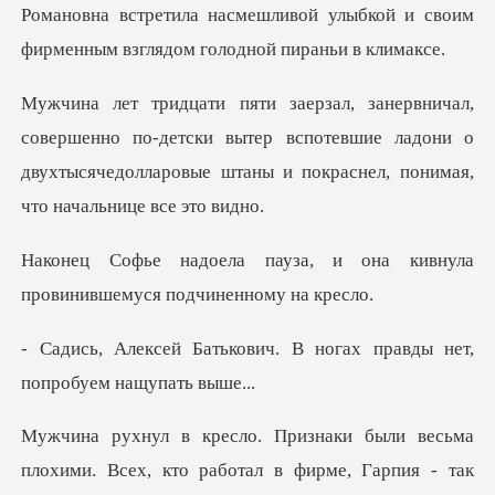
Романовна встретила насмешливой улыбкой и своим
о по-детски вытер вспотевшие ладони о
двухтысячедолларовы
, и она кивнула
провинившем
ич. В ногах правды нет,
п
в фирме, Гарпия - так