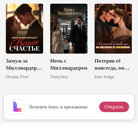
Господина
Власова
Замуж за
Ночь с
Потеряв её
Миллиардера:
Миллиардером
навсегда, он
Вечное
обезумел от
Dreams First
Tessychris
Ione Sedge
Счастье
раскаяния
Открыть
Получите бонус в приложении