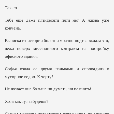
к-
десяти пяти нет. А
верждала это,
лежа поверх миллионного
льцами и спровадила в
м
больше ни дума
к тут з