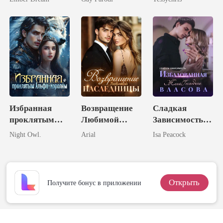
наследницей-
Ребёнка -
миллиардерше
Великий
й
Магнат?!
Избранная
Возвращение
Сладкая
проклятым
Любимой
Зависимость:
Альфа-
Наследницы
Избалованная
Night Owl.
Arial
Isa Peacock
королём
Жена
Господина
Власова
Открыть
Получите бонус в приложении