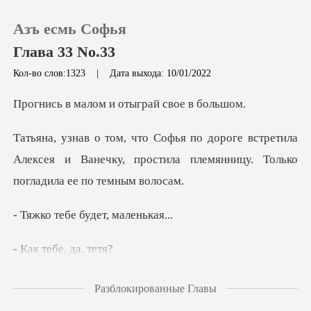
Азъ есмь Софья
Глава 33 No.33
Кол-во слов:1323
|
Дата выхода: 10/01/2022
0
ом и отыграй с
стретила
Пополнить
Алексея и Ванечку, простила племян
История чтения
бе будет,
Выйти
ебе, да
Скачать приложение
но не сердилась
Разблокированные Главы
на малявку. Это в тер