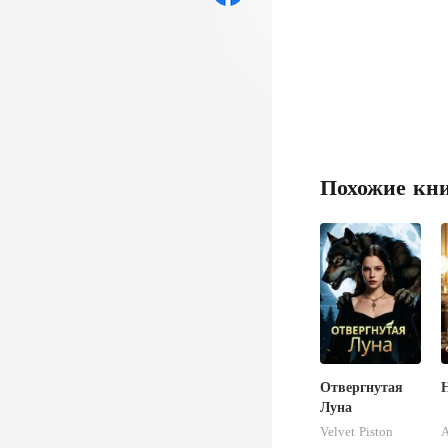
Похожие кн
Отвергнутая
Луна
Velvet Piston
A