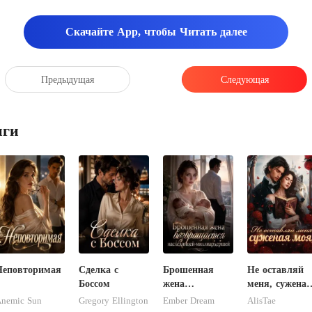
Скачайте App, чтобы Читать далее
Предыдущая
Следующая
иги
Неповторимая
Сделка с
Брошенная
Не оставляй
Боссом
жена
меня, суженая
возвращается
моя!
nemic Sun
Gregory Ellington
Ember Dream
AlisTae
наследницей-