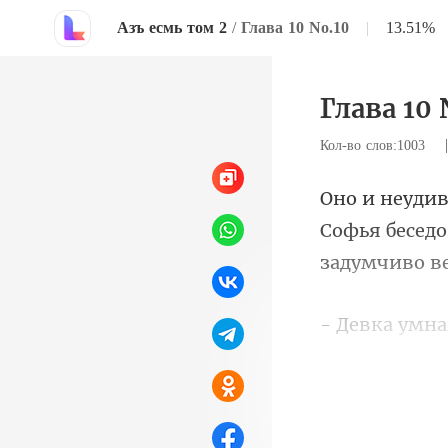
Азъ есмь том 2
/
Глава 10 No.10
|
13.51%
Глава 10 
Кол-во слов:1003
Софья беседо
любовь, или 