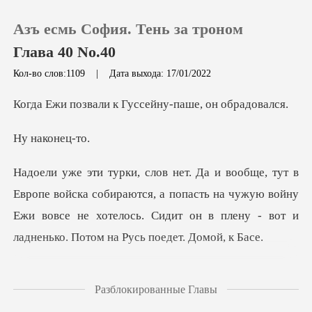
Азъ есмь София. Тень за троном
Глава 40 No.40
Кол-во слов:1109
|
Дата выхода: 17/01/2022
0
и к Гуссейну-паш
акон
Пополнить
История чтения
собираются, а попасть на чужую войну
Ежи вовсе не хотелось. Сидит
Выйти
Скачать приложение
и обаятелен. Угостил Ежи
Разблокированные Главы