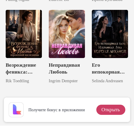
миллиардером
моего
неверного
бывшего
Возрождение
Неправдивая
Его
феникса:
Любовь
непокорная
Месть
пара:
Rik Toedtling
Ingrim Dempster
Selinda Andreasen
израненной
Избранная
наследницы
Луна короля
ликанов
Открыть
Получите бонус в приложении