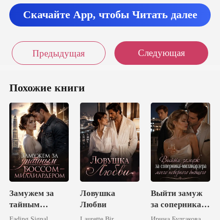
Скачайте App, чтобы Читать далее
Следующая
Предыдущая
Похожие книги
Замужем за
Ловушка
Выйти замуж
тайным
Любви
за соперника-
боссом-
миллиардера
Fading Signal
Laurette Bir
Ирина Булгакова