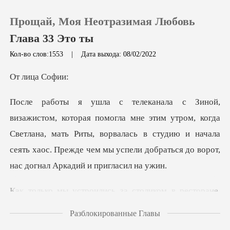
Прощай, Моя Неотразимая Любовь
Глава 33 Это ты
Кол-во слов:1553
|
Дата выхода: 08/02/2022
0
ица
Пополнить
м утром, когда
Светлана, мать Риты, ворвалась в студию и начала
История чтения
сеять хаос. П
Выйти
столиком в ресторане,
Скачать приложение
Зина п
Разблокированные Главы