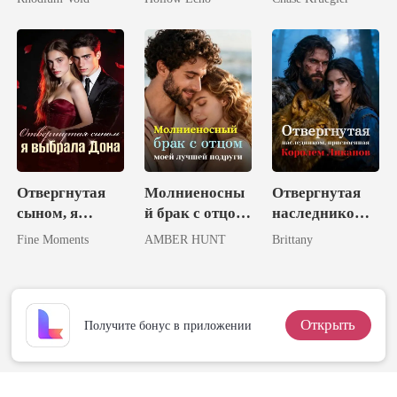
Боссом
Отвергнутая
Молниеносны
Отвергнутая
сыном, я
й брак с отцом
наследником,
выбрала Дона
моей лучшей
присвоенная
Fine Moments
AMBER HUNT
Brittany
подруги
Королем
Ликанов
Открыть
Получите бонус в приложении