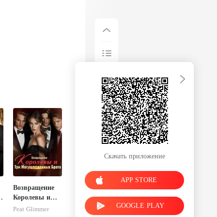
Скачать приложение
APP STORE
Возвращение
Королевы и
GOOGLE PLAY
Три
Peat Glimmer
Могущественн