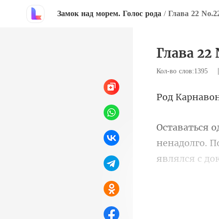
Замок над морем. Голос рода
/
Глава 22 No.2
Глава 22 
Кол-во слов:1395
Карн
являлся с до
заколо