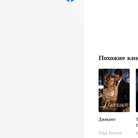
Похожие кн
Джекпот
Tidal Fracture
I