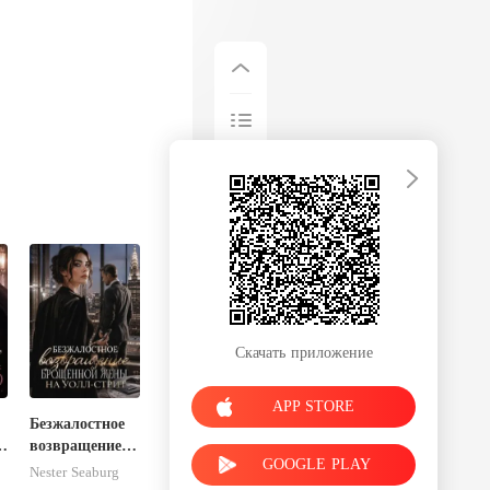
Скачать приложение
APP STORE
Безжалостное
возвращение
GOOGLE PLAY
брошенной
Nester Seaburg
жены на Уолл-