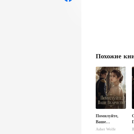
Похожие кн
Помилуйте,
Ваше
Величество
Asher Wolfe
I