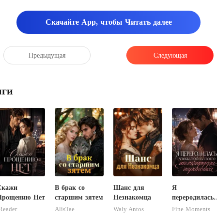
Скачайте App, чтобы Читать далее
Предыдущая
Следующая
иги
Скажи
В брак со
Шанс для
Я
Прощению Нет
старшим зятем
Незнакомца
переродилась,
чтобы любить
Reader
AlisTae
Waly Antos
Fine Moments
своего