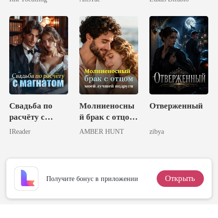
израненной
наследницы
Свадьба по
Молниеносны
Отверженный
расчёту с
й брак с отцом
магнатом
моей лучшей
IReader
AMBER HUNT
zibya
подруги
Открыть
Получите бонус в приложении