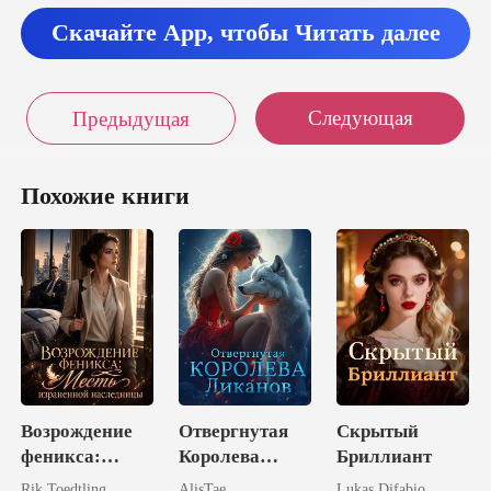
Скачайте App, чтобы Читать далее
Следующая
Предыдущая
Похожие книги
Возрождение
Отвергнутая
Скрытый
феникса:
Королева
Бриллиант
Месть
Ликанов
Rik Toedtling
AlisTae
Lukas Difabio