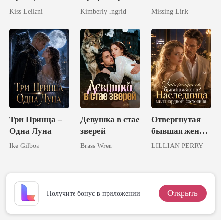
Любимица
Гениальная
Kiss Leilani
Kimberly Ingrid
Missing Link
Короля!
Наследница
Три Принца –
Девушка в стае
Отвергнутая
Одна Луна
зверей
бывшая жена?
Наследница
Ike Gilboa
Brass Wren
LILLIAN PERRY
миллиардного
состояния!
Открыть
Получите бонус в приложении