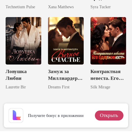
миллиардером
Луны
Technetium Pulse
Xana Matthews
Syra Tucker
Ловушка
Замуж за
Контрактная
Любви
Миллиардера:
невеста. Его
Вечное
одержимость
Laurette Bir
Dreams First
Silk Mirage
Счастье
Открыть
Получите бонус в приложении