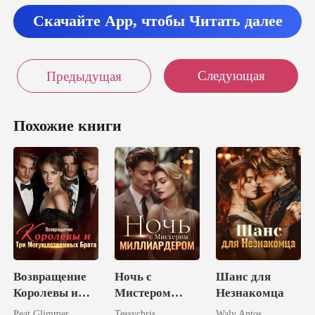
др подн
Скачайте App, чтобы Читать далее
о
Следующая
Предыдущая
ьце. Большой, чуть
не десять карат
Похожие книги
оже
Возвращение
Ночь с
Шанс для
Королевы и
Мистером
Незнакомца
Три
Миллиардером
Peat Glimmer
Tessychris
Waly Antos