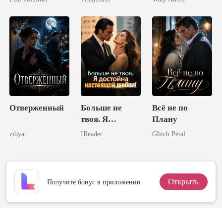
Могущественн
ых Брата
Отверженный
Больше не
Всё не по
твоя. Я
Плану
достойна
zibya
IReader
Glitch Petal
настоящей
любви!
Открыть
Получите бонус в приложении