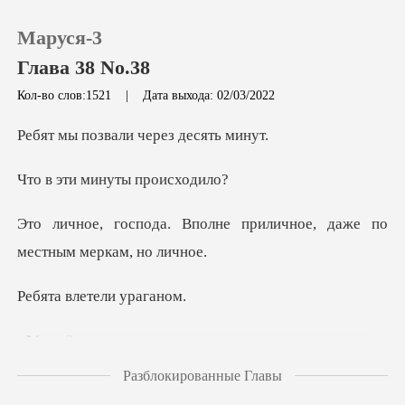
Маруся-3
Глава 38 No.38
Кол-во слов:1521
|
Дата выхода: 02/03/2022
0
вали через д
минуты п
Пополнить
лне приличное, даже по
История чтения
м
Выйти
летели у
Ма
Скачать приложение
Разблокированные Главы
Ма