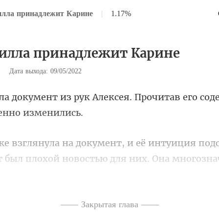
илла принадлежит Карине
|
1.17%
Вилла принадлежит Карине
|
Дата выхода: 09/05/2022
лексея. Прочитав его со
т был плохой новостью для них.
ак долго ты собираешься при
—— Закрытая глава ——