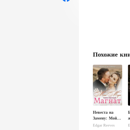
Похожие кн
Невеста на
Замену: Мой
Муж –
Edgar Reeves
E
Таинственный
н