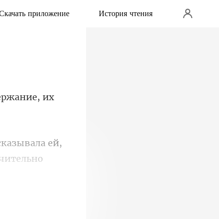
Скачать приложение
История чтения
держание
казывала ей,