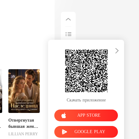
Скачать приложение
APP STORE
Отвергнутая
-
бывшая жена?
GOOGLE PLAY
а
Наследница
LILLIAN PERRY
миллиардного