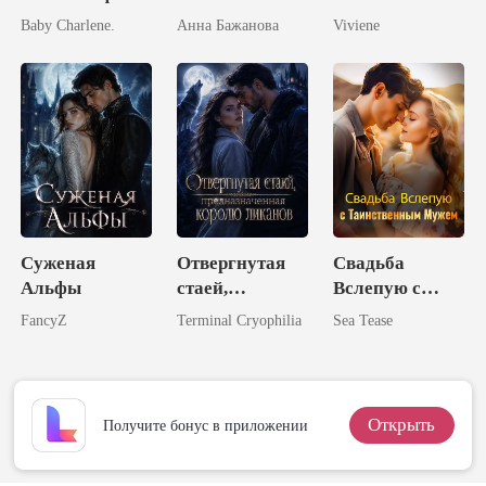
пальцев
ПРОКЛЯТИЕ
Baby Charlene.
Анна Бажанова
Viviene
(Эротический
Роман
Миллиардера)
Суженая
Отвергнутая
Свадьба
Альфы
стаей,
Вслепую с
предназначенн
Таинственным
FancyZ
Terminal Cryophilia
Sea Tease
ая королю
Мужем
ликанов
Открыть
Получите бонус в приложении