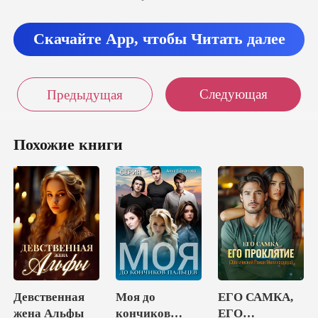
Скачайте App, чтобы Читать далее
Следующая
Предыдущая
Похожие книги
Девственная
Моя до
ЕГО САМКА,
жена Альфы
кончиков
ЕГО