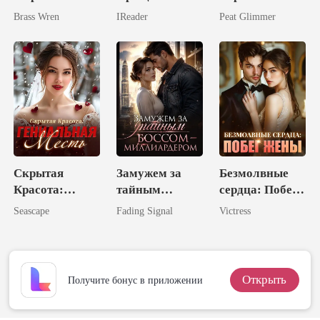
Три
Brass Wren
IReader
Peat Glimmer
Могущественн
ых Брата
Скрытая
Замужем за
Безмолвные
Красота:
тайным
сердца: Побег
Гениальная
боссом-
Жены
Seascape
Fading Signal
Victress
Месть
миллиардером
Открыть
Получите бонус в приложении