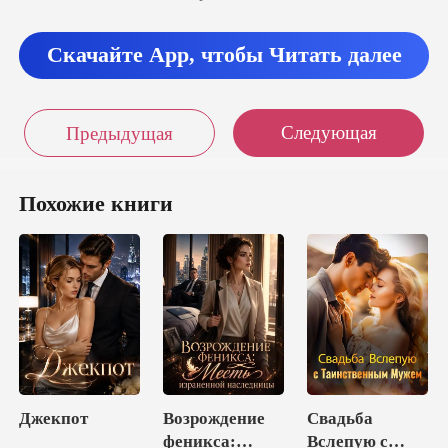
ы задумала?» –
Скачайте App, чтобы Читать далее
вечер
Следующая
Предыдущая
Похожие книги
Джекпот
Возрождение
Свадьба
феникса:
Вслепую с