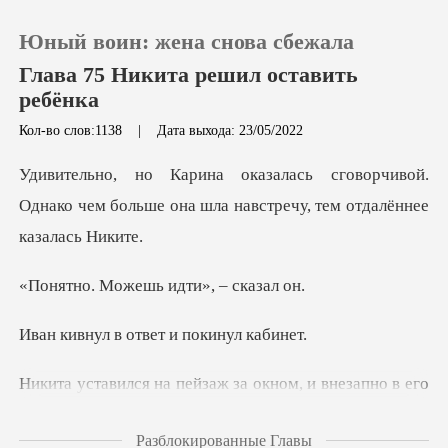
Юный воин: жена снова сбежала
Глава 75 Никита решил оставить
ребёнка
Кол-во слов:1138
|
Дата выхода: 23/05/2022
0
рчивой.
Пополнить
Однако чем больше она шла навс
История чтения
жешь идти»,
Выйти
в ответ и по
Скачать приложение
за окном, и внезапно в его
Разблокированные Главы