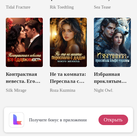
Месть
Таинственным
Tidal Fracture
Rik Toedtling
Sea Tease
израненной
Мужем
наследницы
Контрактная
Не та комната:
Избранная
невеста. Его
Переспала с
проклятым
одержимость
дядей моего
Альфа-
Silk Mirage
Roza Kuzmina
Night Owl.
жениха
королём
Открыть
Получите бонус в приложении