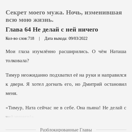
Секрет моего мужа. Ночь, изменившая
всю мою жизнь.
Глава 64 Не делай с ней ничего
Кол-во слов:718
|
Дата выхода: 09/03/2022
0
о расширились. О ч
Пополнить
ки и направился
История чтения
к двери. Я хотел до
Выйти
е в себе. Она пьяна!
Скачать приложение
Разблокированные Главы
и обратил своё