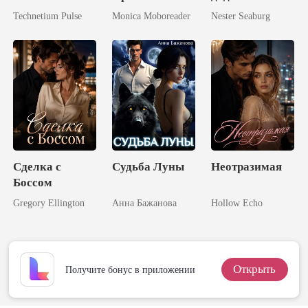
миллиардером
: Как Вернуть
лучшей
Technetium Pulse
Monica Moboreader
Nester Seaburg
Жену
подруги
Сделка с
Судьба Луны
Неотразимая
Боссом
Gregory Ellington
Анна Бажанова
Hollow Echo
Открыть
Получите бонус в приложении