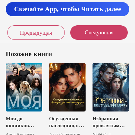
Скачайте App, чтобы Читать далее
Следующая
Предыдущая
Похожие книги
Моя до
Осужденная
Избранная
кончиков
наследница:
проклятым
пальцев
Замуж за
Альфа-
Анна Бажанова
Алла Островская
Night Owl.