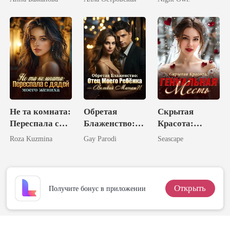
миллиардера
королём
Не та комната:
Обретая
Скрытая
Переспала с
Блаженство:
Красота:
дядей моего
Отец Моего
Гениальная
Roza Kuzmina
Gay Parodi
Seascape
жениха
Ребёнка -
Месть
Великий
Магнат?!
Открыть
Получите бонус в приложении