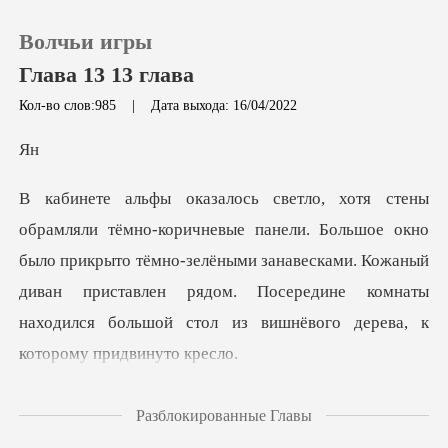
Волчьи игры
Глава 13 13 глава
Кол-во слов:985
|
Дата выхода: 16/04/2022
0
Пополнить
ое окно
было прикрыто тёмно-зелёными занавесками. Кожаный
История чтения
диван приставлен рядом. Посе
Выйти
Скачать приложение
о, а я остался стоять,
Разблокированные Главы
прист