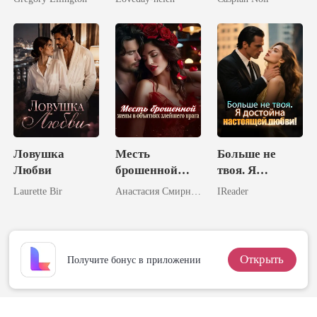
Жены-
Целительницы
Ловушка
Месть
Больше не
Любви
брошенной
твоя. Я
жены в
достойна
Laurette Bir
Анастасия Смирнова
IReader
объятиях
настоящей
злейшего
любви!
врага
Открыть
Получите бонус в приложении