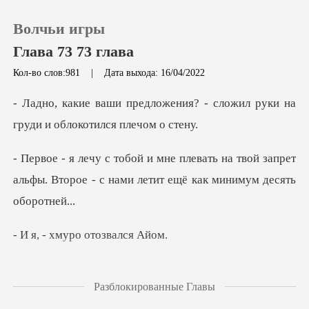
Волчьи игры
Глава 73 73 глава
Кол-во слов:981
|
Дата выхода: 16/04/2022
0
ния? - сложил руки на
груди
Пополнить
на твой запрет
альфы. Второе - с нами
История чтения
Выйти
муро отозв
Скачать приложение
десь, - отрицательно
Разблокированные Главы
покачал я гол