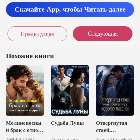
есь
Скачайте App, чтобы Читать далее
Следующая
Предыдущая
Похожие книги
Молниеносны
Судьба Луны
Отвергнутая
й брак с отцом
стаей,
моей лучшей
предназначенн
AMBER HUNT
Анна Бажанова
Terminal Cryophilia