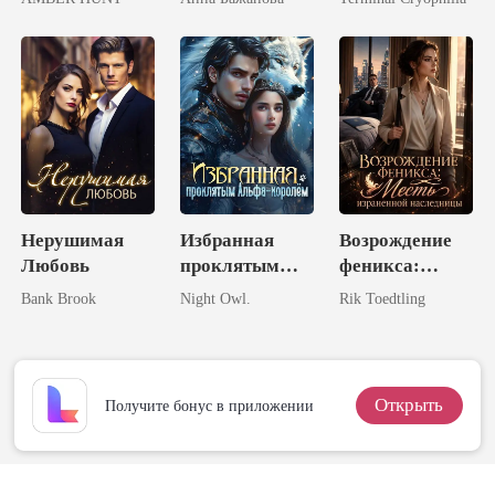
подруги
ая королю
ликанов
Нерушимая
Избранная
Возрождение
Любовь
проклятым
феникса:
Альфа-
Месть
Bank Brook
Night Owl.
Rik Toedtling
королём
израненной
наследницы
Открыть
Получите бонус в приложении