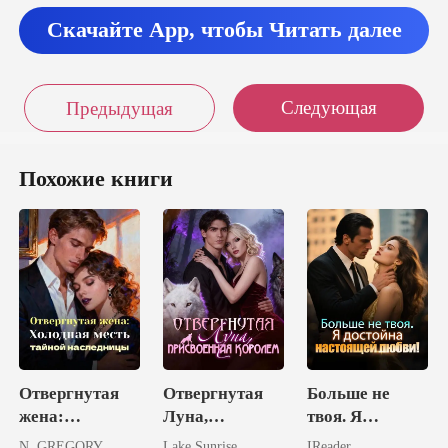
Скачайте App, чтобы Читать далее
Следующая
Предыдущая
Похожие книги
Отвергнутая
Отвергнутая
Больше не
жена:
Луна,
твоя. Я
Холодная
присвоенная
достойна
N. GREGORY
Lake Sunrise
IReader