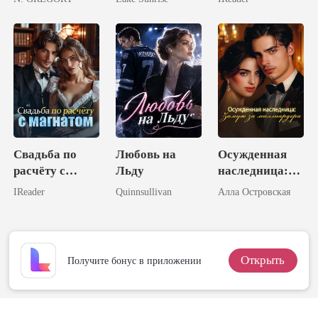
месть тайной
Королем
настоящей
наследницы
любви!
Свадьба по
Любовь на
Осужденная
расчёту с
Льду
наследница:
магнатом
Замуж за
IReader
Quinnsullivan
Алла Островская
миллиардера
Открыть
Получите бонус в приложении